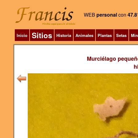
WEB
personal
con
47.8
Sitios
Inicio
Historia
Animales
Plantas
Setas
Min
Murciélago pequeñ
h