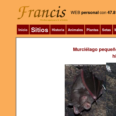
WEB
personal
con
47.8
Sitios
Inicio
Historia
Animales
Plantas
Setas
M
Murciélago pequeñ
h