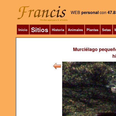
WEB
personal
con
47.8
Sitios
Inicio
Historia
Animales
Plantas
Setas
M
Murciélago pequeñ
h