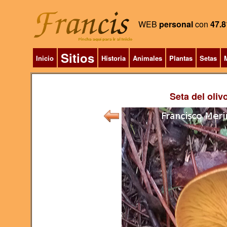
WEB
personal
con
47.8
Sitios
Inicio
Historia
Animales
Plantas
Setas
M
Seta del oliv