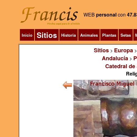
WEB
personal
con
47.8
Sitios
Inicio
Historia
Animales
Plantas
Setas
M
Sitios
Europa
>
Andalucía
P
>
Catedral de
Relig