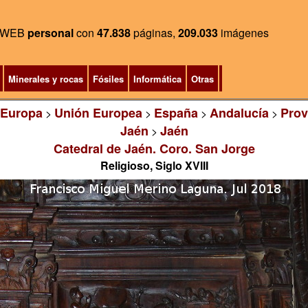
WEB
personal
con
47.838
páginas,
209.033
imágenes
Minerales y rocas
Fósiles
Informática
Otras
Europa
Unión Europea
España
Andalucía
Prov
>
>
>
>
Jaén
Jaén
>
Catedral de Jaén. Coro. San Jorge
Religioso, Siglo XVIII