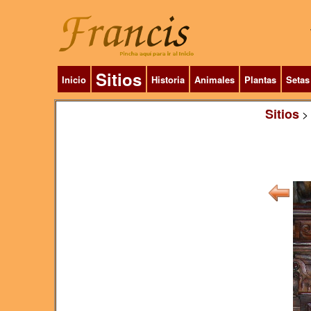
Sitios
Inicio
Historia
Animales
Plantas
Setas
Sitios
>