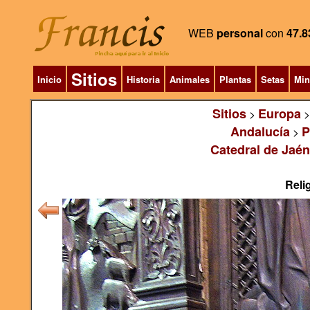
WEB
personal
con
47.8
Sitios
Inicio
Historia
Animales
Plantas
Setas
Min
Sitios
Europa
>
Andalucía
P
>
Catedral de Jaén
Relig