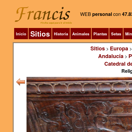
WEB
personal
con
47.8
Sitios
Inicio
Historia
Animales
Plantas
Setas
Min
Sitios
Europa
>
Andalucía
P
>
Catedral d
Relig