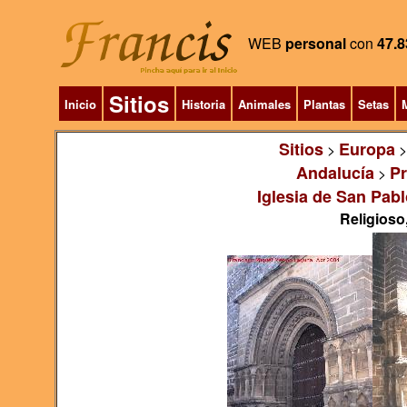
WEB
personal
con
47.8
Sitios
Inicio
Historia
Animales
Plantas
Setas
M
Sitios
Europa
>
Andalucía
Pr
>
Iglesia de San Pabl
Religioso