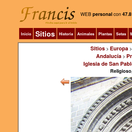
WEB
personal
con
47.8
Sitios
Inicio
Historia
Animales
Plantas
Setas
M
Sitios
Europa
>
Andalucía
Pr
>
Iglesia de San Pabl
Religioso