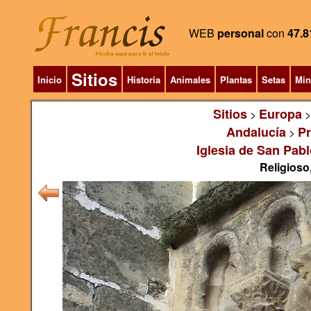
WEB
personal
con
47.8
Sitios
Inicio
Historia
Animales
Plantas
Setas
Min
Sitios
Europa
>
Andalucía
Pr
>
Iglesia de San Pabl
Religioso