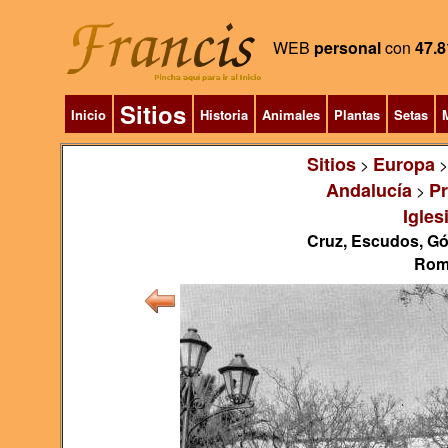
WEB
personal
con
47.8
Sitios
Inicio
Historia
Animales
Plantas
Setas
M
Sitios
Europa
>
Andalucía
Pr
>
Igles
Cruz, Escudos, Gót
Romá