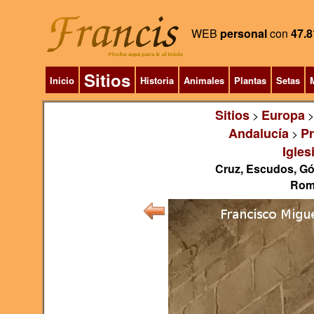
WEB
personal
con
47.8
Sitios
Inicio
Historia
Animales
Plantas
Setas
M
Sitios
Europa
>
Andalucía
Pr
>
Igles
Cruz, Escudos, Gót
Romá