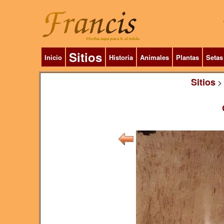
Sitios
Inicio
Historia
Animales
Plantas
Setas
Sitios
>