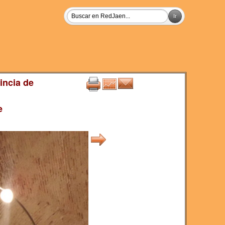
incia de
e