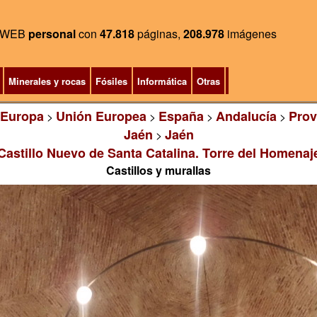
WEB
personal
con
47.818
páginas,
208.978
imágenes
Minerales y rocas
Fósiles
Informática
Otras
Europa
Unión Europea
España
Andalucía
Prov
>
>
>
>
Jaén
Jaén
>
Castillo Nuevo de Santa Catalina. Torre del Homenaj
Castillos y murallas