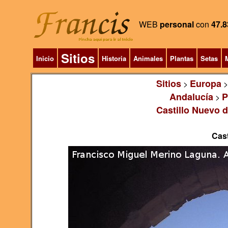
WEB
personal
con
47.8
Sitios
Inicio
Historia
Animales
Plantas
Setas
M
Sitios
Europa
>
Andalucía
P
>
Castillo Nuevo d
Cast