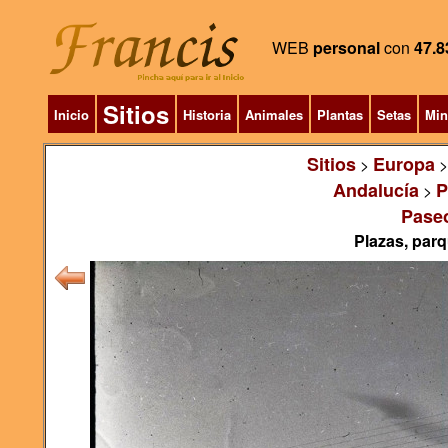
WEB
personal
con
47.8
Sitios
Inicio
Historia
Animales
Plantas
Setas
Min
Sitios
Europa
>
Andalucía
P
>
Paseo
Plazas, parq