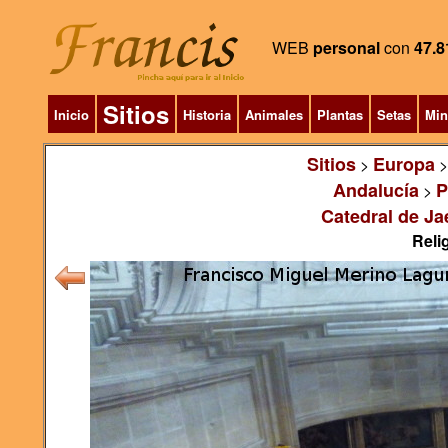
WEB
personal
con
47.8
Sitios
Inicio
Historia
Animales
Plantas
Setas
Min
Sitios
Europa
>
Andalucía
P
>
Catedral de Ja
Relig