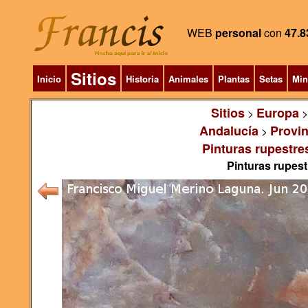
WEB
personal
con
47.8
Sitios
Inicio
Historia
Animales
Plantas
Setas
Min
Sitios
Europa
>
Andalucía
Provin
>
Pinturas rupestres
Pinturas rupest