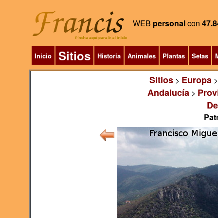
WEB
personal
con
47.8
Sitios
Inicio
Historia
Animales
Plantas
Setas
M
Sitios
Europa
>
Andalucía
Prov
>
De
Pat