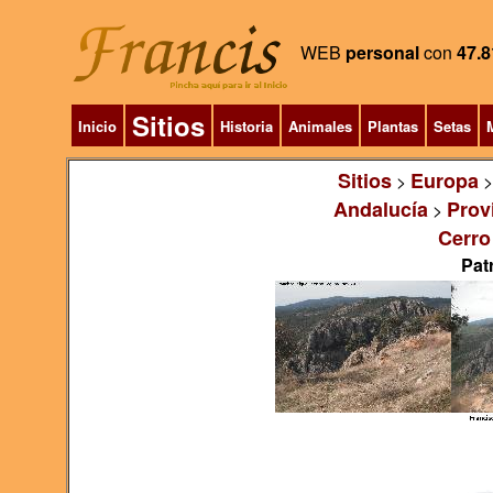
WEB
personal
con
47.8
Sitios
Inicio
Historia
Animales
Plantas
Setas
M
Sitios
Europa
>
Andalucía
Prov
>
Cerro
Pat