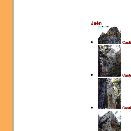
Jaén
Cast
Casti
Casti