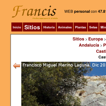
WEB
personal
con
47.8
Sitios
Inicio
Historia
Animales
Plantas
Setas
Min
Sitios
Europa
>
Andalucía
P
>
Cast
Cast