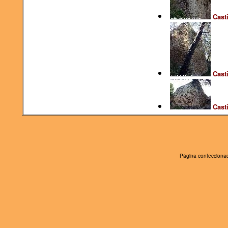
Casti
Cast
Cast
Página confeccionad