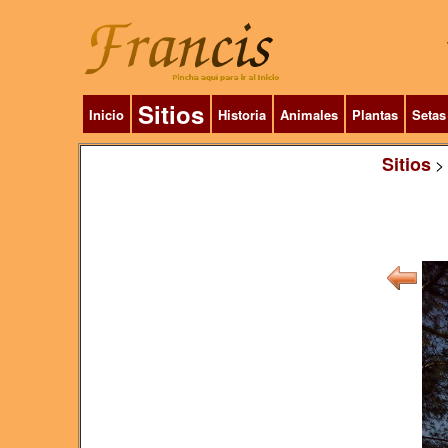
Sitios
Inicio
Historia
Animales
Plantas
Setas
Sitios
>