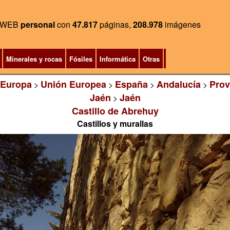
WEB
personal
con
47.817
páginas,
208.978
imágenes
Minerales y rocas
Fósiles
Informática
Otras
Europa
Unión Europea
España
Andalucía
Prov
>
>
>
>
Jaén
Jaén
>
Castillo de Abrehuy
Castillos y murallas