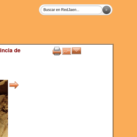
incia de