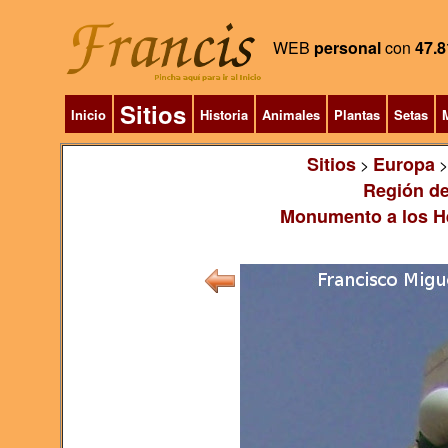
WEB
personal
con
47.8
Sitios
Inicio
Historia
Animales
Plantas
Setas
M
Sitios
Europa
>
Región de
Monumento a los Hé