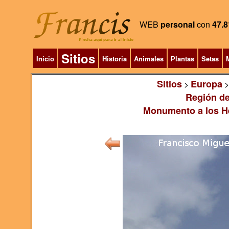
WEB
personal
con
47.8
Sitios
Inicio
Historia
Animales
Plantas
Setas
M
Sitios
Europa
>
Región de
Monumento a los Hé