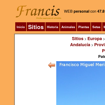
WEB
personal
con
47.8
Sitios
Inicio
Historia
Animales
Plantas
Setas
M
Sitios
Europa
>
Andalucía
Provi
>
P
Pat