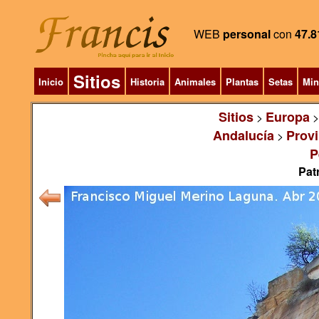
WEB
personal
con
47.8
Sitios
Inicio
Historia
Animales
Plantas
Setas
Min
Sitios
Europa
>
Andalucía
Provi
>
P
Pat