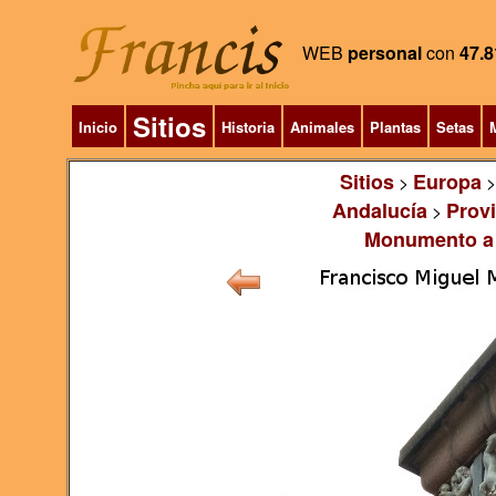
WEB
personal
con
47.8
Sitios
Inicio
Historia
Animales
Plantas
Setas
M
Sitios
Europa
>
Andalucía
Prov
>
Monumento a 