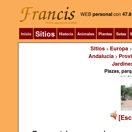
WEB
personal
con
47.8
Sitios
Inicio
Historia
Animales
Plantas
Setas
M
Sitios
Europa
>
Andalucía
Prov
>
Jardines
Plazas, parq
[Esc