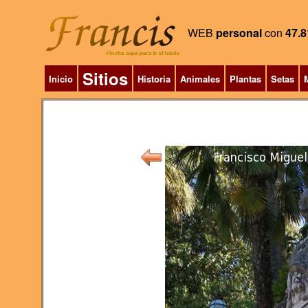
WEB
personal
con
47.8
Sitios
Inicio
Historia
Animales
Plantas
Setas
M