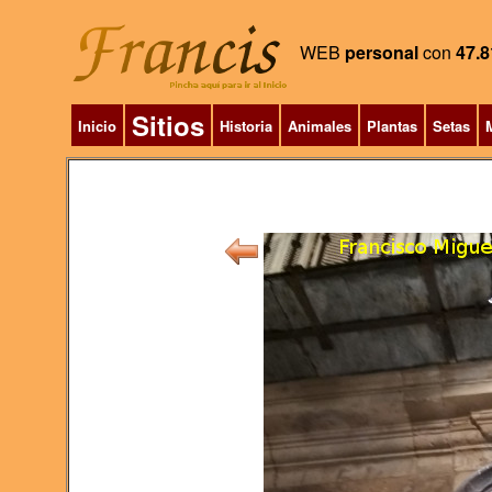
WEB
personal
con
47.8
Sitios
Inicio
Historia
Animales
Plantas
Setas
M