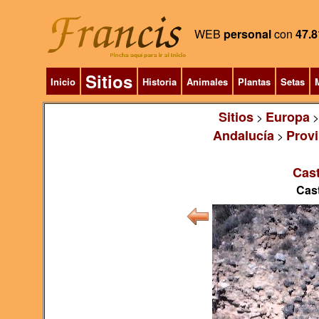
WEB
personal
con
47.8
Sitios
Inicio
Historia
Animales
Plantas
Setas
M
Sitios
Europa
>
Andalucía
Provi
>
Cast
Cast