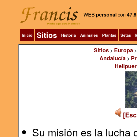
WEB
personal
con
47.8
Sitios
Inicio
Historia
Animales
Plantas
Setas
M
Sitios
Europa
>
Andalucía
Pr
>
Helipuer
[Esc
Su misión es la lucha 