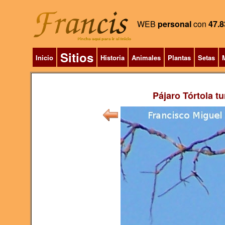
WEB
personal
con
47.8
Sitios
Inicio
Historia
Animales
Plantas
Setas
M
Pájaro Tórtola tu