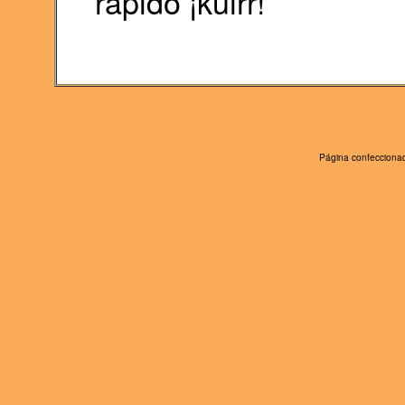
rápido ¡kuirr!
Página confeccionad