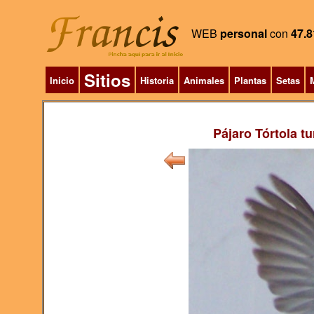
WEB
personal
con
47.8
Sitios
Inicio
Historia
Animales
Plantas
Setas
M
Pájaro Tórtola tu