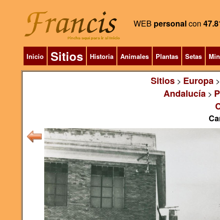
WEB
personal
con
47.8
Sitios
Inicio
Historia
Animales
Plantas
Setas
Min
Sitios
Europa
>
Andalucía
P
>
C
Ca