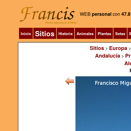
WEB
personal
con
47.8
Sitios
Inicio
Historia
Animales
Plantas
Setas
M
Sitios
Europa
>
Andalucía
Pr
>
Al