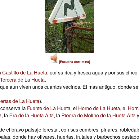
[Escucha este texto]
u
Castillo de La Hueta
, por su rica y fresca agua y por sus cin
Tercera de La Hueta
.
que aún viven unos cuantos vecinos. El más antiguo, donde se e
ertas de La Hueta
).
a conserva la
Fuente de La Hueta
, el
Horno de La Hueta
, el
Horn
a
, la
Era de la Hueta Alta
, la
Piedra de Molino de la Hueta Alta
y
 el bravo paisaje forestal, con sus cumbres, pinares, robledale
bajas, donde hay olivares, huertas, frutales y barbechos pastado