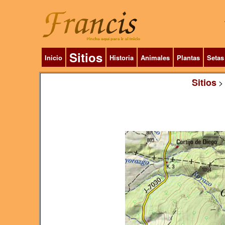
Sitios
Inicio
Historia
Animales
Plantas
Setas
Sitios
>