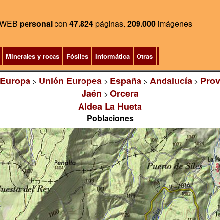
WEB
personal
con
47.824
páginas,
209.000
imágenes
Minerales y rocas
Fósiles
Informática
Otras
Europa
Unión Europea
España
Andalucía
Prov
>
>
>
>
Jaén
Orcera
>
Aldea La Hueta
Poblaciones