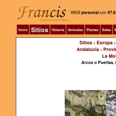
WEB
personal
con
47.8
Sitios
Inicio
Historia
Animales
Plantas
Setas
M
Sitios
Europa
>
Andalucía
Provi
>
La Mo
Arcos o Puertas, 