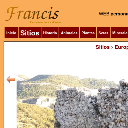
WEB
persona
Sitios
Inicio
Historia
Animales
Plantas
Setas
Minerale
Sitios
Euro
>