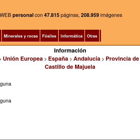
WEB
personal
con
47.815
páginas,
208.959
imágenes
Minerales y rocas
Fósiles
Informática
Otras
Información
Unión Europea
España
Andalucía
Provincia de
>
>
>
>
Castillo de Majuela
aguna
aguna