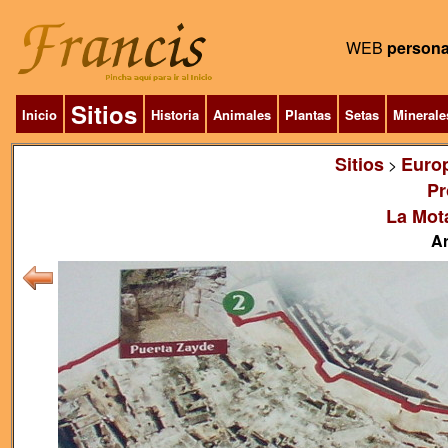
WEB
persona
Sitios
Inicio
Historia
Animales
Plantas
Setas
Minerale
Sitios
Euro
>
Pr
La Mot
Ar