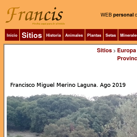
WEB
personal
Sitios
Inicio
Historia
Animales
Plantas
Setas
Minerale
Sitios
Europa
>
Provinc