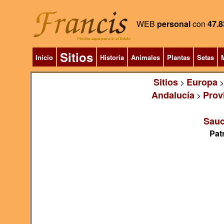
WEB
personal
con
47.8
Sitios
Inicio
Historia
Animales
Plantas
Setas
M
Sitios
Europa
>
Andalucía
Prov
>
Sauc
Pat