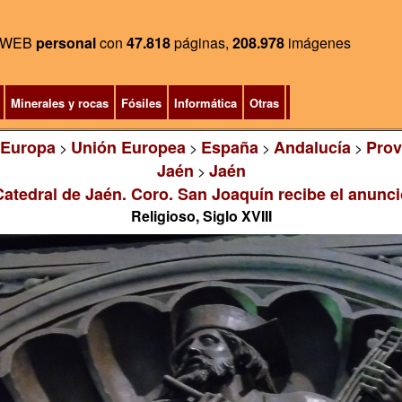
WEB
personal
con
47.818
páginas,
208.978
imágenes
Minerales y rocas
Fósiles
Informática
Otras
Europa
Unión Europea
España
Andalucía
Prov
>
>
>
>
Jaén
Jaén
>
Catedral de Jaén. Coro. San Joaquín recibe el anunci
Religioso, Siglo XVIII