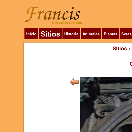
Sitios
Inicio
Historia
Animales
Plantas
Setas
Sitios
>