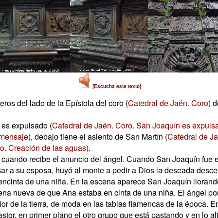
[Escucha este texto]
ros del lado de la Epístola del coro (
Catedral de Jaén. Coro
) 
 es expulsado (
Catedral de Jaén. Coro. San Joaquín es expuls
 mensaje
), debajo tiene el asiento de San Martín (
Catedral de Ja
o. Creación de las aguas
).
 cuando recibe el anuncio del ángel. Cuando San Joaquín fue 
sar a su esposa, huyó al monte a pedir a Dios la deseada descen
encinta de una niña. En la escena aparece San Joaquín llorando
ena nueva de que Ana estaba en cinta de una niña. El ángel por
erior de la tierra, de moda en las tablas flamencas de la época. 
stor, en primer plano el otro grupo que está pastando y en lo a