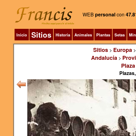
WEB
personal
con
47.8
Sitios
Inicio
Historia
Animales
Plantas
Setas
Min
Sitios
Europa
>
Andalucía
Prov
>
Plaza
Plazas