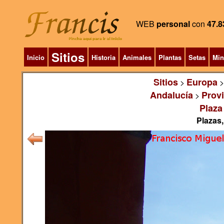
WEB
personal
con
47.8
Sitios
Inicio
Historia
Animales
Plantas
Setas
Min
Sitios
Europa
>
Andalucía
Prov
>
Plaza
Plazas