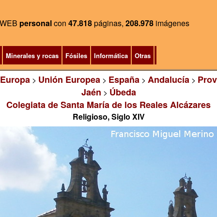
WEB
personal
con
47.818
páginas,
208.978
imágenes
Minerales y rocas
Fósiles
Informática
Otras
Europa
Unión Europea
España
Andalucía
Prov
>
>
>
>
Jaén
Úbeda
>
Colegiata de Santa María de los Reales Alcázares
Religioso, Siglo XIV