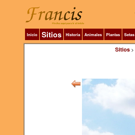
Sitios
Inicio
Historia
Animales
Plantas
Setas
Sitios
>