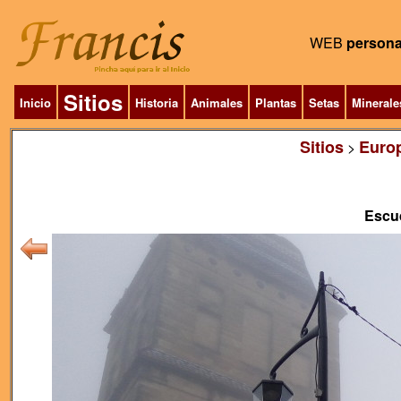
WEB
persona
Sitios
Inicio
Historia
Animales
Plantas
Setas
Minerale
Sitios
Euro
>
Escud