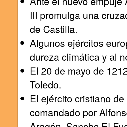
Ante el nuevo empuje 
III promulga una cruzad
de Castilla.
Algunos ejércitos europ
dureza climática y al n
El 20 de mayo de 1212
Toledo.
El ejército cristiano 
comandado por Alfonso 
Aragón, Sancho El Fuer