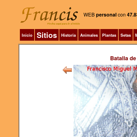
WEB
personal
con
47.8
Sitios
Inicio
Historia
Animales
Plantas
Setas
M
Batalla de