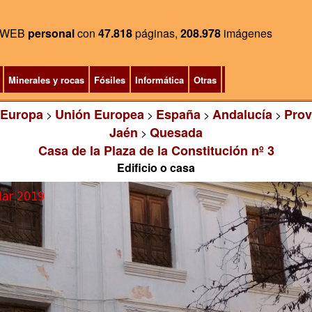
WEB
personal
con
47.818
páginas,
208.978
imágenes
Minerales y rocas
Fósiles
Informática
Otras
Europa
Unión Europea
España
Andalucía
Prov
>
>
>
>
Jaén
Quesada
>
Casa de la Plaza de la Constitución nº 3
Edificio o casa