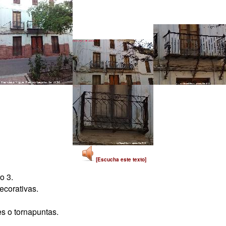
[Escucha este texto]
o 3.
ecorativas.
s o tornapuntas.