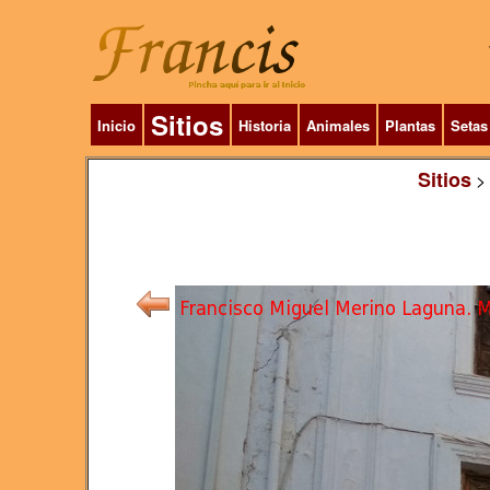
Sitios
Inicio
Historia
Animales
Plantas
Setas
Sitios
>